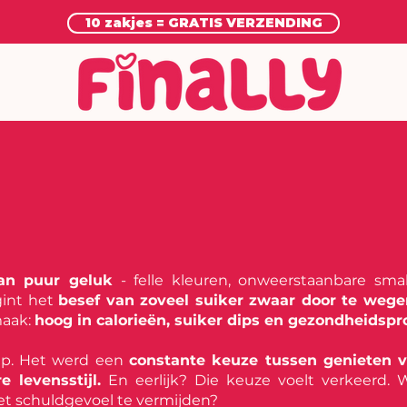
10 zakjes = GRATIS VERZENDING
aan puur geluk
- felle kleuren, onweerstaanbare sma
int het
besef van zoveel suiker zwaar door te wege
maak:
hoog in calorieën, suiker dips en gezondheidsp
ep. Het werd een
constante keuze tussen genieten 
 levensstijl.
En eerlijk? Die keuze voelt verkeerd.
 schuldgevoel te vermijden?