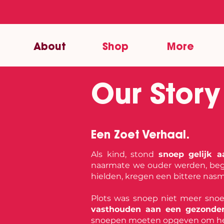
About
Shop
More
Our Story
Een Zoet Verhaal.
Als kind, stond
snoep gelijk 
naarmate we ouder werden, beg
hielden, kregen een bittere nas
Plots was snoep niet meer sno
vasthouden aan een gezondere
snoepen moeten opgeven om het