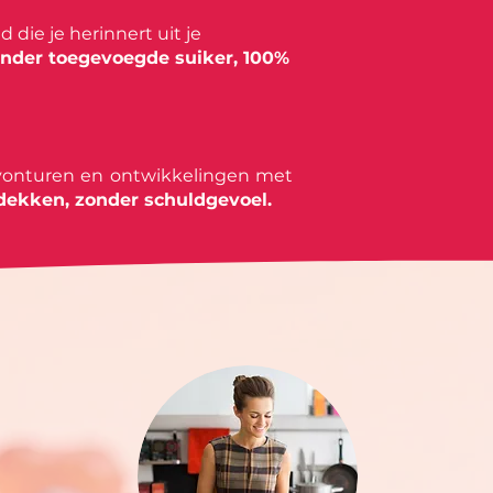
die je herinnert uit je
nder toegevoegde suiker, 100%
 avonturen en ontwikkelingen met
dekken, zonder schuldgevoel.