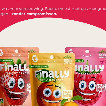
ijd was voor vernieuwing. Snoep moest met ons meegroei
ngen -
zonder compromissen.