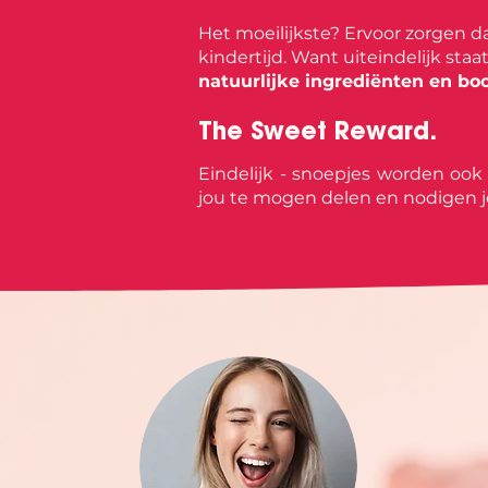
Het moeilijkste? Ervoor zorgen da
kindertijd. Want uiteindelijk staa
natuurlijke ingrediënten en bo
The Sweet Reward.
Eindelijk - snoepjes worden ook
jou te mogen delen en nodigen j