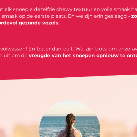
t elk snoepje dezelfde chewy textuur en volle smaak had 
t smaak op de eerste plaats. En we zijn erin geslaagd -
zo
ordevol gezonde vezels.
 volwassen! En beter dan ooit. We zijn trots om onze
e uit om de
vreugde van het snoepen opnieuw te ont