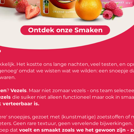
Ontdek onze Smaken
?
kelijk. Het kostte ons lange nachten, veel testen, en
oeg' omdat we wisten wat we wilden: een snoepje dat 
 waren.
ken
?
Vezels
. Maar niet zomaar vezels - ons team select
ezels
die suiker niet alleen functioneel maar ook in sma
 verteerbaar is.
ere' snoepjes, gezoet met (kunstmatige) zoetstoffen of m
 beters. Geen rare textuur, geen vervelende bijwerkingen
noep dat
voelt en smaakt zoals we het gewoon zijn - 